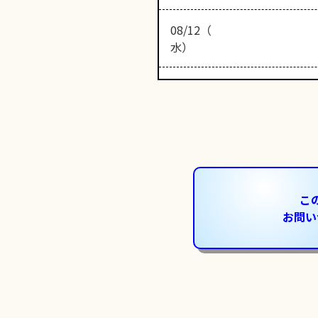
08/12（
水）
こ
お問い