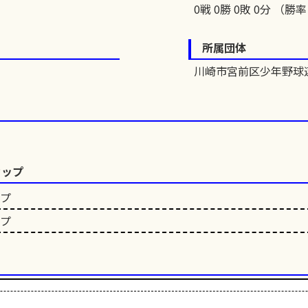
0戦 0勝 0敗 0分 （勝率 
所属団体
川崎市宮前区少年野球
カップ
ップ
ップ