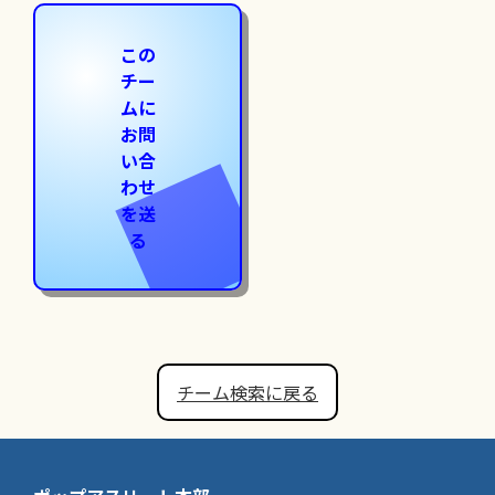
この
チー
ムに
お問
い合
わせ
を送
る
チーム検索に戻る