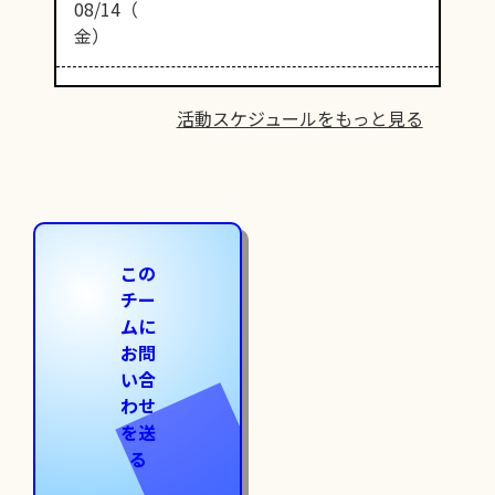
08/14（
金）
活動スケジュールをもっと見る
この
チー
ムに
お問
い合
わせ
を送
る