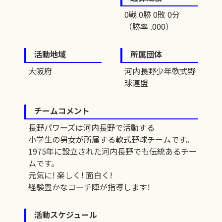
0戦 0勝 0敗 0分
（勝率 .000）
活動地域
所属団体
大阪府
河内長野少年軟式野
球連盟
チームコメント
長野パワーズは河内長野で活動する
小学生の男女が所属する軟式野球チームです。
1975年に設立された河内長野でも伝統あるチー
ムです。
元気に! 楽しく! 面白く!
経験豊かなコーチ陣が指導します!
活動スケジュール