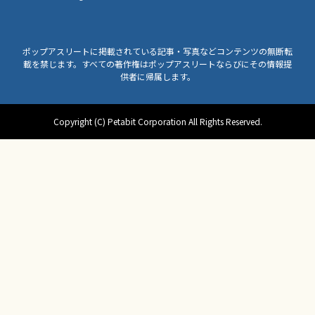
ポップアスリートに掲載されている記事・写真などコンテンツの無断転
載を禁じます。すべての著作権はポップアスリートならびにその情報提
供者に帰属します。
Copyright (C) Petabit Corporation All Rights Reserved.