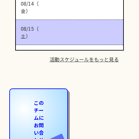
08/14（
金）
08/15（
土）
活動スケジュールをもっと見る
この
チー
ムに
お問
い合