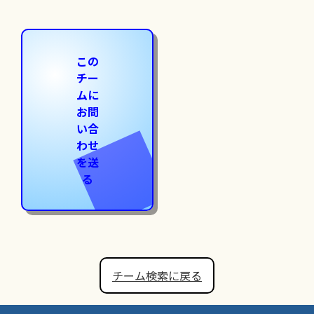
この
チー
ムに
お問
い合
わせ
を送
る
チーム検索に戻る