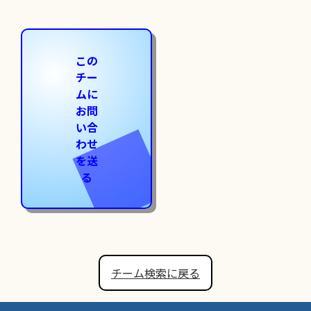
この
チー
ムに
お問
い合
わせ
を送
る
チーム検索に戻る