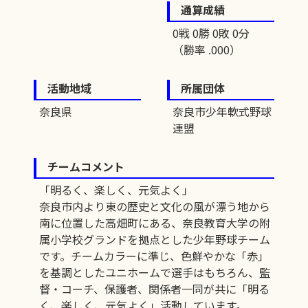
通算成績
0戦 0勝 0敗 0分
（勝率 .000）
活動地域
所属団体
奈良県
奈良市少年軟式野球
連盟
チームコメント
「明るく、楽しく、元気よく」
奈良市内より東の歴史と文化の風が漂う地から
南に位置した高畑町にある、奈良教育大学の附
属小学校グランドを拠点とした少年野球チーム
です。チームカラーに準じ、色鮮やかな「赤」
を基調としたユニホームで選手はもちろん、監
督・コーチ、保護者、関係者一同が共に「明る
く、楽しく、元気よく」活動しています。