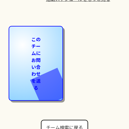
この
チー
ムに
お問
い合
わせ
を送
る
チーム検索に戻る