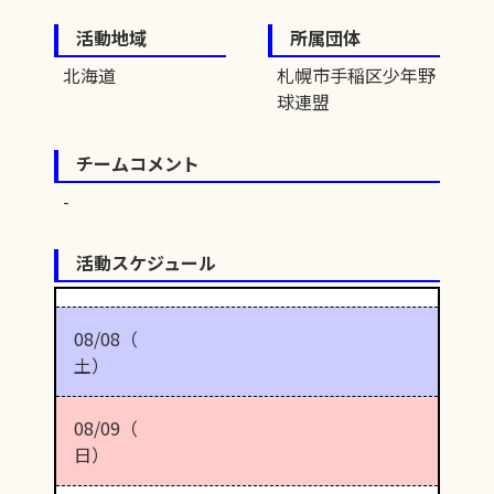
活動地域
所属団体
北海道
札幌市手稲区少年野
球連盟
チームコメント
活動スケジュール
08/08（
土）
08/09（
日）