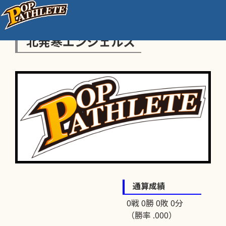
北発寒エンジェルス
通算成績
0戦 0勝 0敗 0分
（勝率 .000）