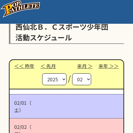
西仙北Ｂ．Ｃスポーツ少年団
活動スケジュール
昨年
先月
来月
来年
/
02/01（
土）
02/02（