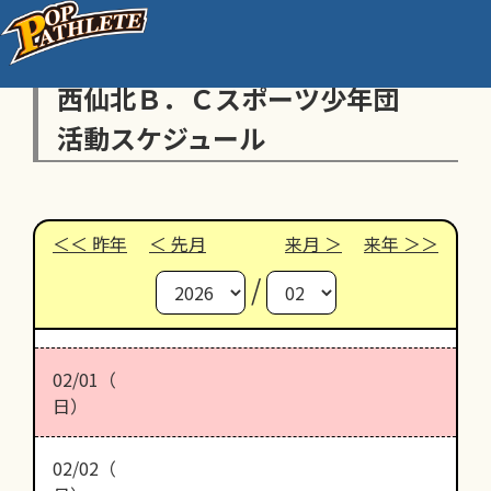
西仙北Ｂ．Ｃスポーツ少年団
活動スケジュール
昨年
先月
来月
来年
/
02/01（
日）
02/02（