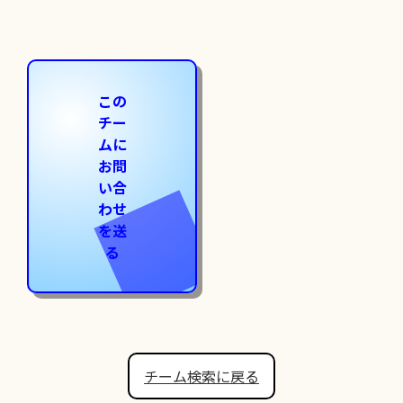
この
チー
ムに
お問
い合
わせ
を送
る
チーム検索に戻る