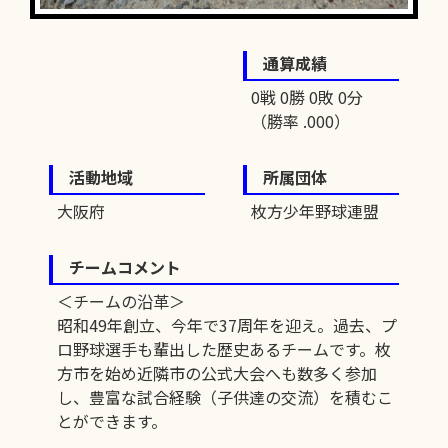
通算成績
0戦 0勝 0敗 0分
（勝率 .000）
活動地域
所属団体
大阪府
枚方少年野球連盟
チームコメント
＜チームの沿革＞
昭和49年創立、今年で37周年を迎え。過去、プ
ロ野球選手も輩出した歴史あるチームです。枚
方市を始め近隣市の公式大会へも数多く参加
し、豊富な試合経験（子供達の交流）を積むこ
とができます。