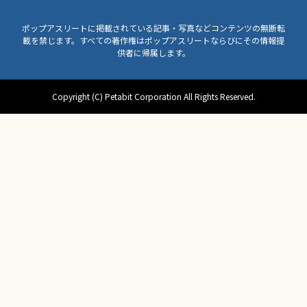
ポップアスリートに掲載されている記事・写真などコンテンツの無断転
載を禁じます。すべての著作権はポップアスリートならびにその情報提
供者に帰属します。
Copyright (C) Petabit Corporation All Rights Reserved.