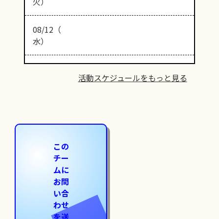
火）
08/12（
水）
活動スケジュールをもっと見る
この
チー
ムに
お問
い合
わせ
を送