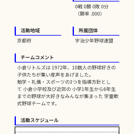
0戦 0勝 0敗 0分
（勝率 .000）
活動地域
所属団体
京都府
宇治少年野球連盟
チームコメント
小倉リトルズは 1972年、10数人の野球好きの
子供たちが集い産声をあげました。
勉学・礼儀・スポーツの3つを指導方針とし
て 小倉小学校及び近郊の 小学1年生から6年生
までの野球が大好きなみんなが集まった 学童軟
式野球チームです。
活動スケジュール