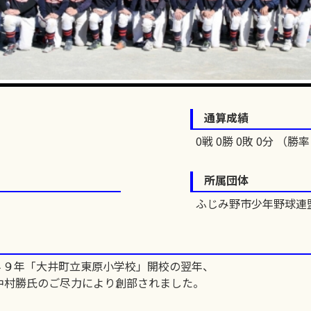
通算成績
0戦 0勝 0敗 0分 （勝率 
所属団体
ふじみ野市少年野球連
４９年「大井町立東原小学校」開校の翌年、
中村勝氏のご尽力により創部されました。