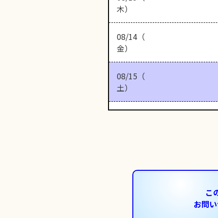
木）
08/14（
金）
08/15（
土）
こ
お問い