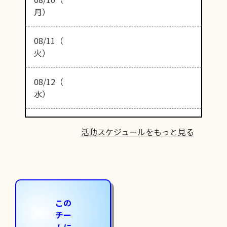
月）
08/11（
火）
08/12（
水）
活動スケジュールをもっと見る
この
チー
ムに