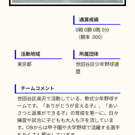
通算成績
0戦 0勝 0敗 0分
（勝率 .000）
活動地域
所属団体
東京都
世田谷区少年野球連
盟
チームコメント
世田谷区奥沢で活動している、軟式少年野球チ
ームです。「ありがとうが言える子」、「あい
さつと返事ができる子」の育成を第一に、日々
練習や試合に子どもも大人も汗を流していま
す。OBからは甲子園や大学野球で活躍する選手
もたくさん輩出しています。