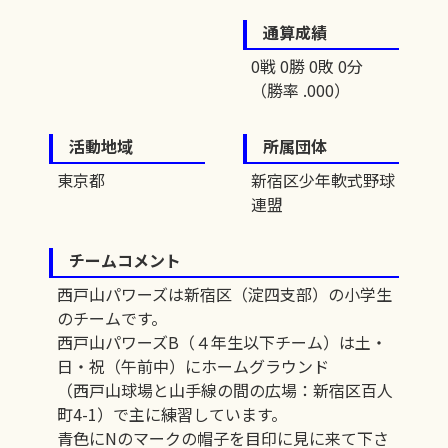
通算成績
0戦 0勝 0敗 0分
（勝率 .000）
活動地域
所属団体
東京都
新宿区少年軟式野球
連盟
チームコメント
西戸山パワーズは新宿区（淀四支部）の小学生
のチームです。
西戸山パワーズB（４年生以下チーム）は土・
日・祝（午前中）にホームグラウンド
（西戸山球場と山手線の間の広場：新宿区百人
町4-1）で主に練習しています。
青色にNのマークの帽子を目印に見に来て下さ