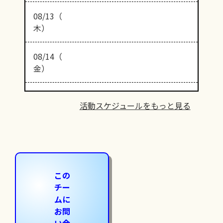
08/13（
木）
08/14（
金）
活動スケジュールをもっと見る
この
チー
ムに
お問