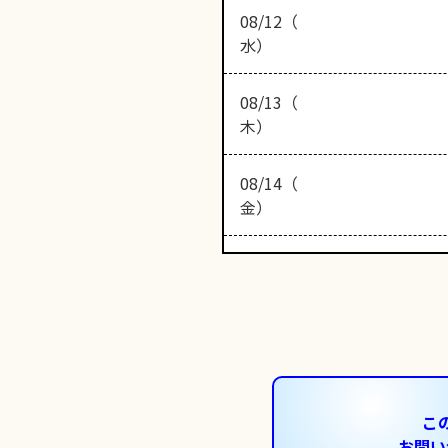
08/12（
水）
08/13（
木）
08/14（
金）
こ
お問い