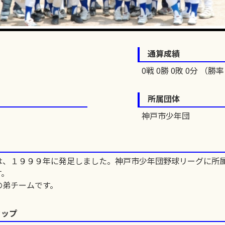
通算成績
0戦 0勝 0敗 0分 （勝率 
所属団体
神戸市少年団
は、１９９９年に発足しました。神戸市少年団野球リーグに所
す。
の弟チームです。
カップ