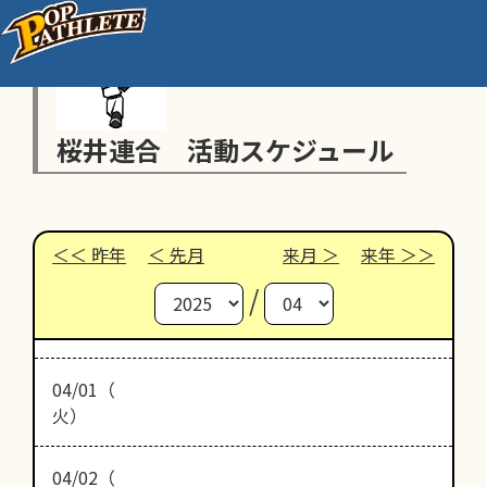
桜井連合 活動スケジュール
昨年
先月
来月
来年
/
04/01（
火）
04/02（