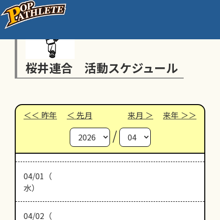
桜井連合 活動スケジュール
昨年
先月
来月
来年
/
04/01（
水）
04/02（