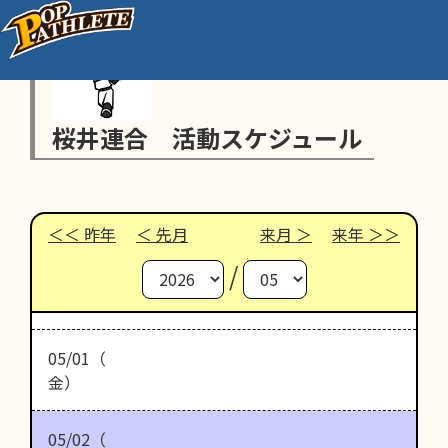
桜井連合 活動スケジュール
昨年
先月
来月
来年
/
05/01（
金）
05/02（