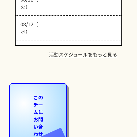
火）
08/12（
水）
活動スケジュールをもっと見る
この
チー
ムに
お問
い合
わせ