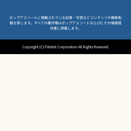
ポップアスリートに掲載されている記事・写真などコンテンツの無断転
載を禁じます。すべての著作権はポップアスリートならびにその情報提
供者に帰属します。
Copyright (C) Petabit Corporation All Rights Reserved.