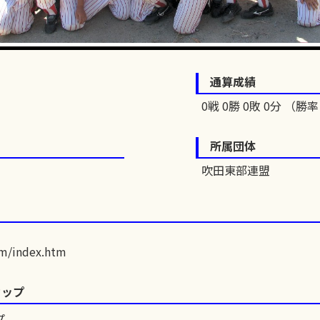
通算成績
0戦 0勝 0敗 0分 （勝率 
所属団体
吹田東部連盟
om/index.htm
カップ
プ