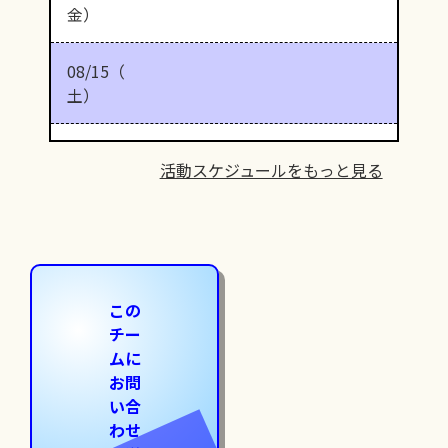
金）
08/15（
土）
活動スケジュールをもっと見る
この
チー
ムに
お問
い合
わせ