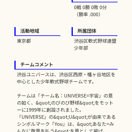
0戦 0勝 0敗 0分
（勝率 .000）
活動地域
所属団体
東京都
渋谷区軟式野球連盟
少年部
チームコメント
渋谷ユニバースは、渋谷区西原・幡ヶ谷地区を
中心とした少年軟式野球チームです。
チームは「チーム名：UNIVERSE=宇宙」の意
の如く、&quot;のびのび野球&quot;をモット
ーに1999年に創設されました。
「UNIVERSE」の&quot;U&quot;が由来である
シンボルマーク「You」は、&quot;あなた=み
んなに敬意を払う&quot;を意として掲げ、