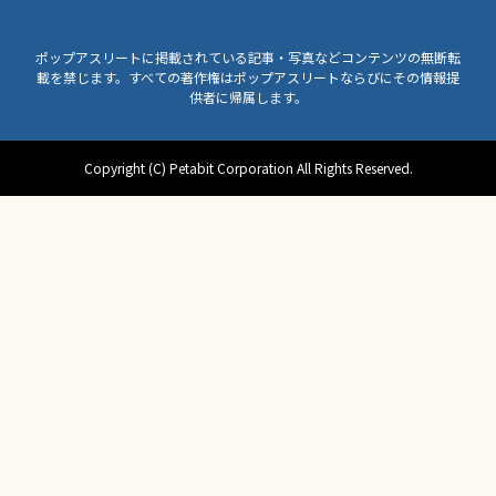
ポップアスリートに掲載されている記事・写真などコンテンツの無断転
載を禁じます。すべての著作権はポップアスリートならびにその情報提
供者に帰属します。
Copyright (C) Petabit Corporation All Rights Reserved.