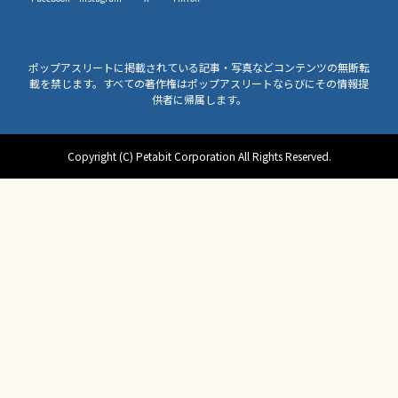
ポップアスリートに掲載されている記事・写真などコンテンツの無断転
載を禁じます。すべての著作権はポップアスリートならびにその情報提
供者に帰属します。
Copyright (C) Petabit Corporation All Rights Reserved.