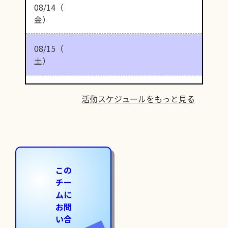
08/14（
金）
08/15（
土）
活動スケジュールをもっと見る
この
チー
ムに
お問
い合