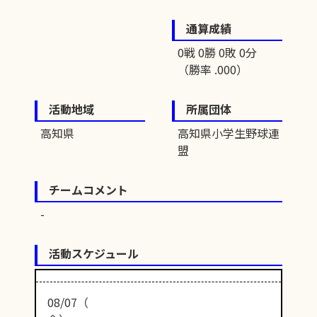
通算成績
0戦 0勝 0敗 0分
（勝率 .000）
活動地域
所属団体
高知県
高知県小学生野球連
盟
チームコメント
活動スケジュール
08/07（