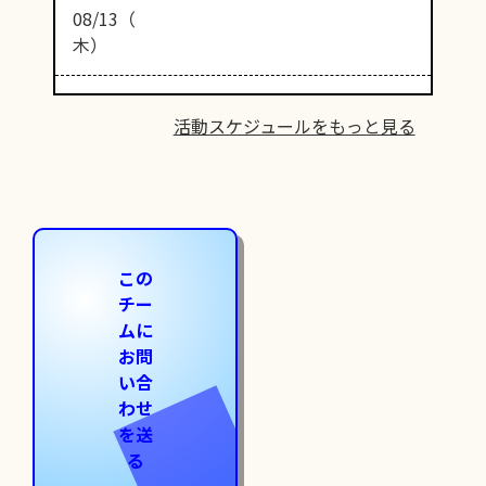
08/13（
木）
活動スケジュールをもっと見る
この
チー
ムに
お問
い合
わせ
を送
る