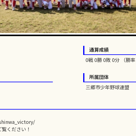
通算成績
0戦 0勝 0敗 0分 （勝率 
所属団体
三郷市少年野球連盟
shinwa_victory/
ご覧ください！