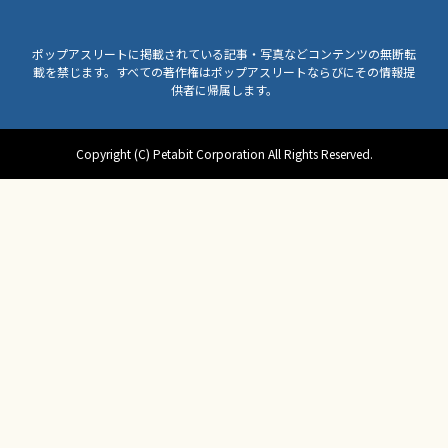
ポップアスリートに掲載されている記事・写真などコンテンツの無断転
載を禁じます。すべての著作権はポップアスリートならびにその情報提
供者に帰属します。
Copyright (C) Petabit Corporation All Rights Reserved.