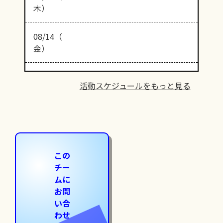
木）
08/14（
金）
活動スケジュールをもっと見る
この
チー
ムに
お問
い合
わせ