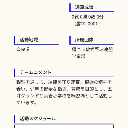
通算成績
0戦 0勝 0敗 0分
（勝率 .000）
活動地域
所属団体
奈良県
橿原市軟式野球連盟
学童部
チームコメント
野球を通して、規律を守り連帯、協調の精神を
養い、少年の健全な指導、育成を目的とし、五
井グランドと真菅小学校を練習場として活動し
ています。
活動スケジュール