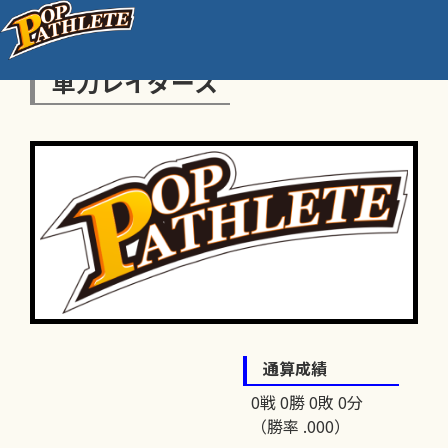
車力レイダース
通算成績
0戦 0勝 0敗 0分
（勝率 .000）