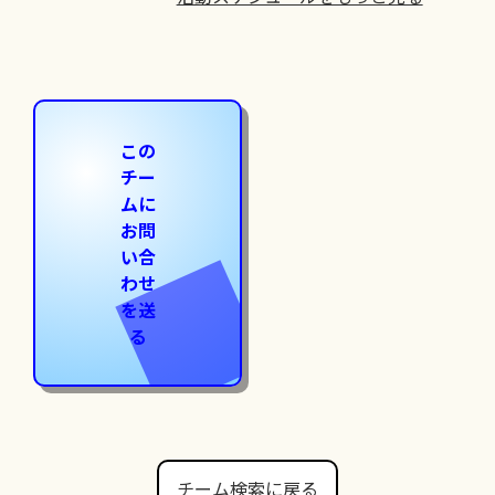
この
チー
ムに
お問
い合
わせ
を送
る
チーム検索に戻る