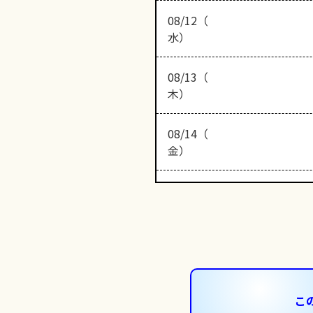
08/12（
水）
08/13（
木）
08/14（
金）
こ