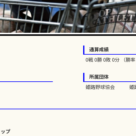
通算成績
0戦 0勝 0敗 0分 （勝率 
所属団体
姫路野球協会 姫路
カップ