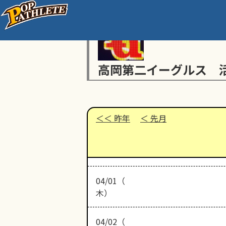
高岡第二イーグルス 
昨年
先月
04/01（
木）
04/02（