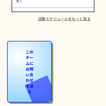
木）
活動スケジュールをもっと見る
この
チー
ムに
お問
い合
わせ
を送
る