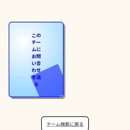
この
チー
ムに
お問
い合
わせ
を送
る
チーム検索に戻る