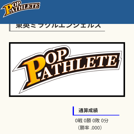
東英ミラクルエンジェルス
通算成績
0戦 0勝 0敗 0分
（勝率 .000）