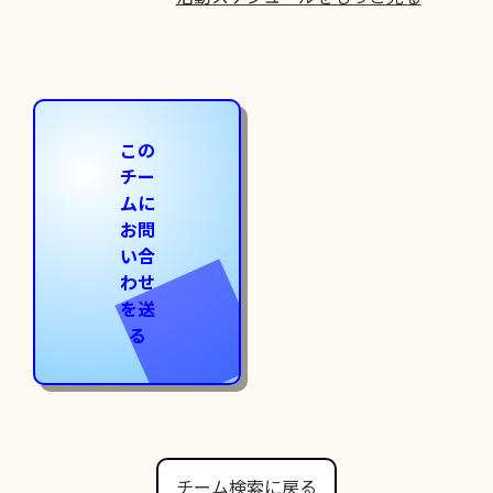
この
チー
ムに
お問
い合
わせ
を送
る
チーム検索に戻る