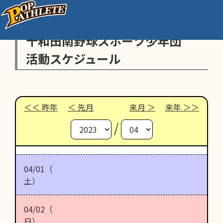
十和田南野球スポーツ少年団
活動スケジュール
昨年
先月
来月
来年
/
04/01（
土）
04/02（
日）