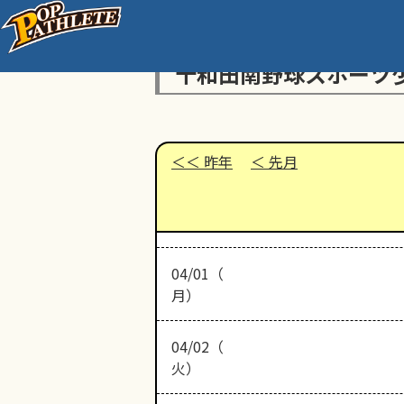
十和田南野球スポーツ
昨年
先月
04/01（
月）
04/02（
火）