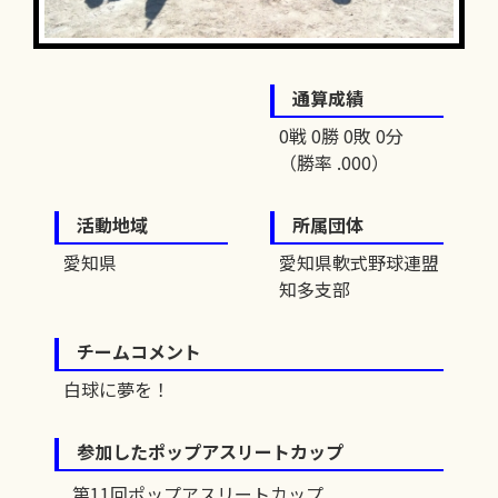
通算成績
0戦 0勝 0敗 0分
（勝率 .000）
活動地域
所属団体
愛知県
愛知県軟式野球連盟
知多支部
チームコメント
白球に夢を！
参加したポップアスリートカップ
第11回ポップアスリートカップ