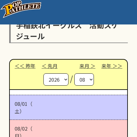
手稲鉄北イーグルス 活動スケ
ジュール
昨年
先月
来月
来年
/
08/01（
土）
08/02（
日）