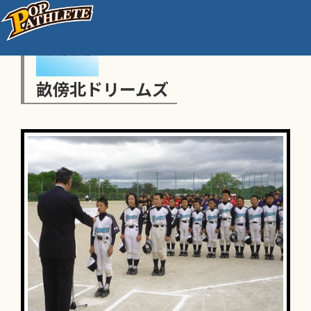
畝傍北ドリームズ