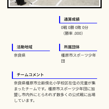
通算成績
0戦 0勝 0敗 0分
（勝率 .000）
活動地域
所属団体
奈良県
橿原市スポ－ツ少年
団
チームコメント
奈良県橿原市立畝傍北小学校区在住の児童が集
まったチ－ムです。橿原市スポーツ少年団に加
盟し市内外にとらわれず数多くの公式戦に出場
しています。