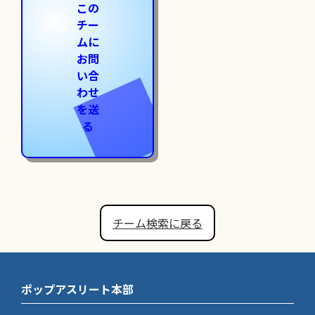
この
チー
ムに
お問
い合
わせ
を送
る
チーム検索に戻る
ポップアスリート本部