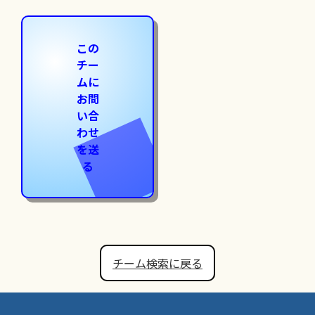
この
チー
ムに
お問
い合
わせ
を送
る
チーム検索に戻る