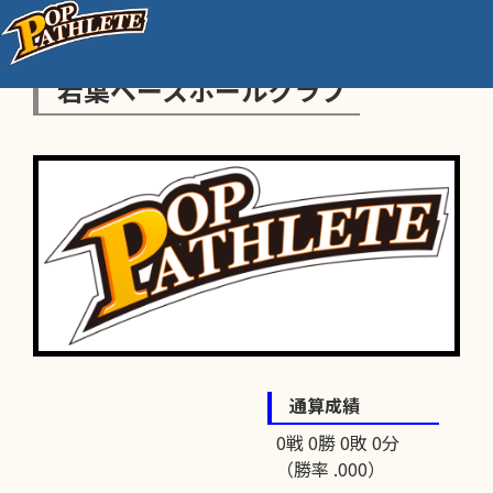
若葉ベースボールクラブ
通算成績
0戦 0勝 0敗 0分
（勝率 .000）