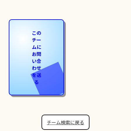
この
チー
ムに
お問
い合
わせ
を送
る
チーム検索に戻る