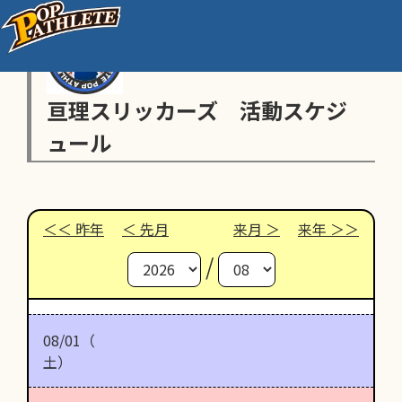
亘理スリッカーズ 活動スケジ
ュール
昨年
先月
来月
来年
/
08/01（
土）