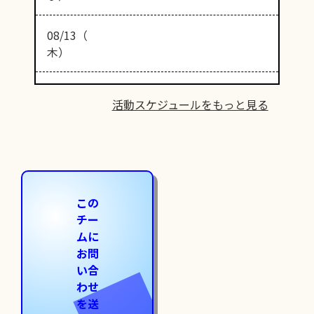
08/13（
木）
活動スケジュールをもっと見る
この
チー
ムに
お問
い合
わせ
を送