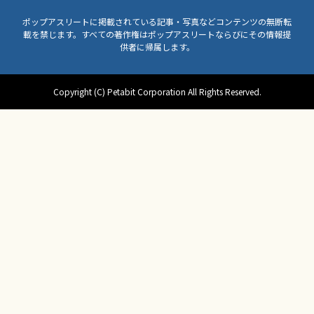
ポップアスリートに掲載されている記事・写真などコンテンツの無断転
載を禁じます。すべての著作権はポップアスリートならびにその情報提
供者に帰属します。
Copyright (C) Petabit Corporation All Rights Reserved.