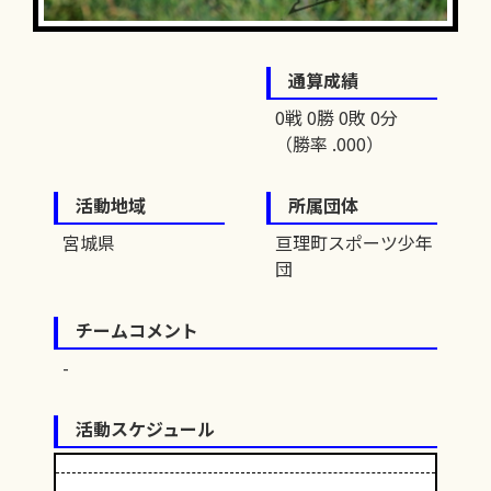
通算成績
0戦 0勝 0敗 0分
（勝率 .000）
活動地域
所属団体
宮城県
亘理町スポーツ少年
団
チームコメント
活動スケジュール