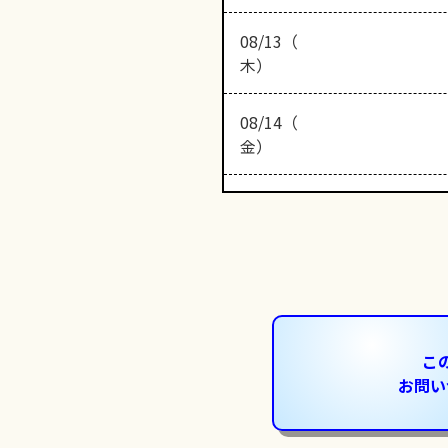
08/13（
木）
08/14（
金）
こ
お問い