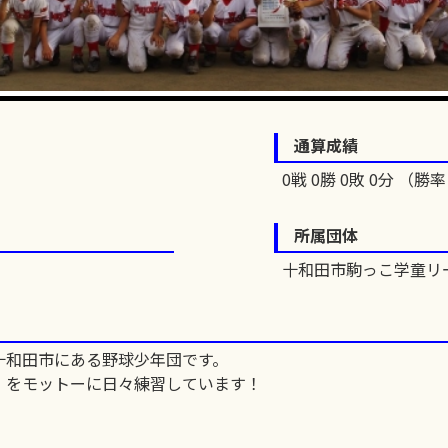
通算成績
0戦 0勝 0敗 0分 （勝率 
所属団体
十和田市駒っこ学童リ
十和田市にある野球少年団です。
」をモットーに日々練習しています！