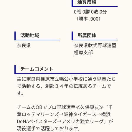
通算成績
0戦 0勝 0敗 0分
（勝率 .000）
活動地域
所属団体
奈良県
奈良県軟式野球連盟
橿原支部
チームコメント
主に奈良県橿原市立鴨公小学校に通う児童たち
で活動する、創部３４年の伝統あるチームで
す。
チームのOBでプロ野球選手≪久保康友≫「千
葉ロッテマリーンズ→阪神タイガース→横浜
DeNAベイスターズ→アメリカ独立リーグ」が
現役選手で活躍しております。