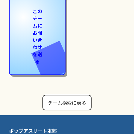
この
チー
ムに
お問
い合
わせ
を送
る
チーム検索に戻る
ポップアスリート本部