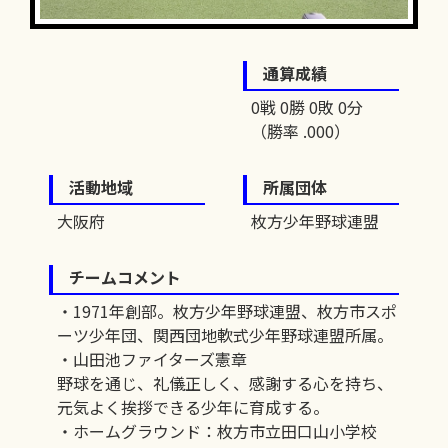
通算成績
0戦 0勝 0敗 0分
（勝率 .000）
活動地域
所属団体
大阪府
枚方少年野球連盟
チームコメント
・1971年創部。枚方少年野球連盟、枚方市スポ
ーツ少年団、関西団地軟式少年野球連盟所属。
・山田池ファイターズ憲章
野球を通じ、礼儀正しく、感謝する心を持ち、
元気よく挨拶できる少年に育成する。
・ホームグラウンド：枚方市立田口山小学校