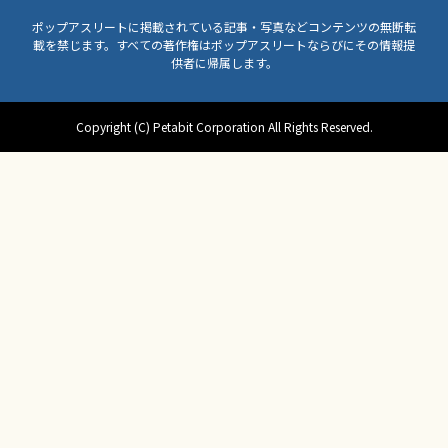
ポップアスリートに掲載されている記事・写真などコンテンツの無断転
載を禁じます。すべての著作権はポップアスリートならびにその情報提
供者に帰属します。
Copyright (C) Petabit Corporation All Rights Reserved.