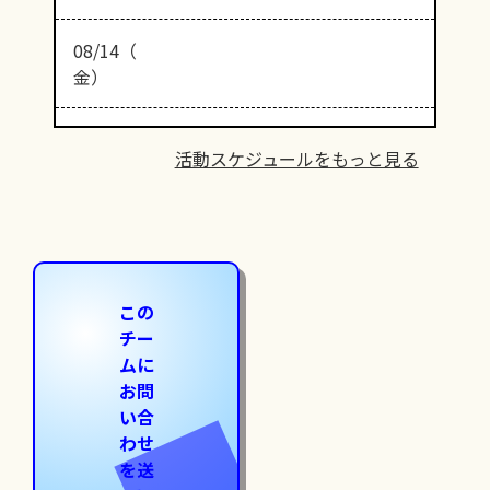
08/14（
金）
活動スケジュールをもっと見る
この
チー
ムに
お問
い合
わせ
を送