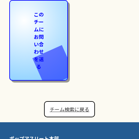
この
チー
ムに
お問
い合
わせ
を送
る
チーム検索に戻る
ポップアスリート本部