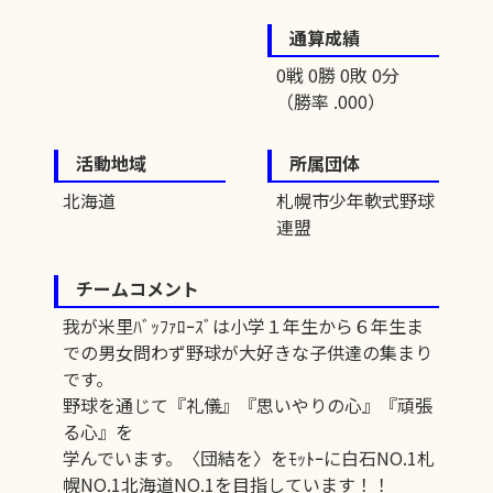
通算成績
0戦 0勝 0敗 0分
（勝率 .000）
活動地域
所属団体
北海道
札幌市少年軟式野球
連盟
チームコメント
我が米里ﾊﾞｯﾌｧﾛｰｽﾞは小学１年生から６年生ま
での男女問わず野球が大好きな子供達の集まり
です。
野球を通じて『礼儀』『思いやりの心』『頑張
る心』を
学んでいます。〈団結を〉をﾓｯﾄｰに白石NO.1札
幌NO.1北海道NO.1を目指しています！！