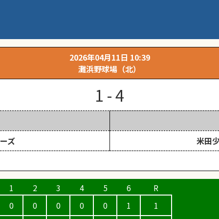
人戦大会 １日目
2026年04月11日 10:39
灘浜野球場（北）
1 - 4
ワーズ
米田
0
0
0
0
0
1
1