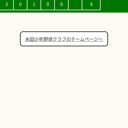
3
0
1
0
0
4
米田少年野球クラブのチームページへ