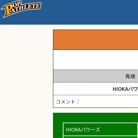
第49回 播磨少年野球新
先攻
HIOKAパ
コメント：
HIOKAパワーズ