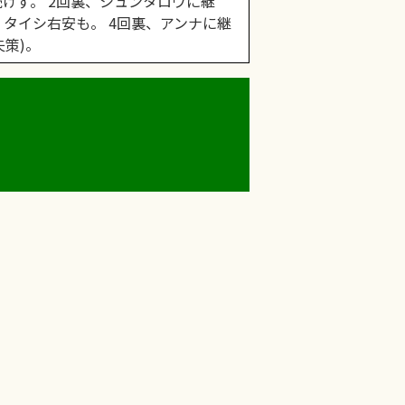
続けず。 2回裏、シュンタロウに継
、タイシ右安も。 4回裏、アンナに継
失策)。