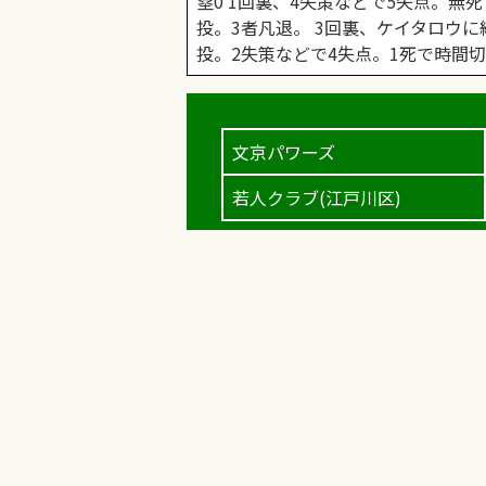
塁0 1回裏、4失策などで5失点。無
投。3者凡退。 3回裏、ケイタロウに
投。2失策などで4失点。1死で時間切れ
文京パワーズ
若人クラブ(江戸川区)