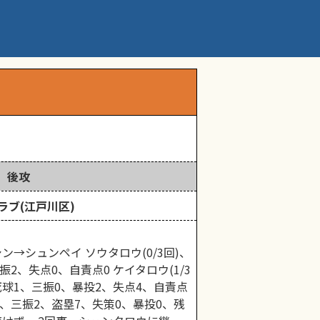
後攻
ラブ(江戸川区)
ン→シュンペイ ソウタロウ(0/3回)、
2、失点0、自責点0 ケイタロウ(1/3
四死球1、三振0、暴投2、失点4、自責点
5、三振2、盗塁7、失策0、暴投0、残