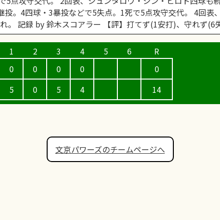
死で5点攻守交代。 2回表、シュンタロウ・シン・ヒロト四球も
継投。4四球・3暴投などで5失点。1死で5点攻守交代。 4回表
。 記録 by 鈴木スコアラー 【評】打てず(1安打)、守れず(6
0
0
0
0
0
5
0
5
4
14
文京パワーズのチームページへ