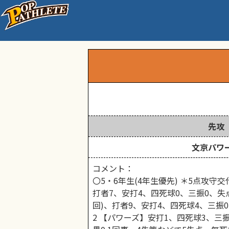
練習試合
先攻
文京パワ
コメント：
〇5・6年生(4年生優先) ＊5点攻守
打者7、安打4、四死球0、三振0、失点
回)、打者9、安打4、四死球4、三振0
2 【パワーズ】安打1、四死球3、三